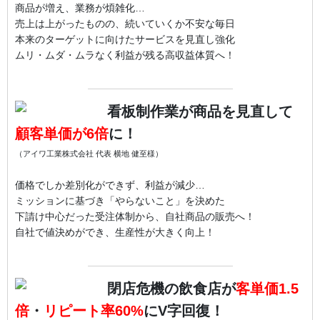
商品が増え、業務が煩雑化…
売上は上がったものの、続いていくか不安な毎日
本来のターゲットに向けたサービスを見直し強化
ムリ・ムダ・ムラなく利益が残る高収益体質へ！
看板制作業が商品を見直して
顧客単価が6倍
に！
（アイワ工業株式会社 代表 横地 健至様）
価格でしか差別化ができず、利益が減少…
ミッションに基づき「やらないこと」を決めた
下請け中心だった受注体制から、自社商品の販売へ！
自社で値決めができ、生産性が大きく向上！
閉店危機の飲食店が
客単価1.5
倍
・
リピート率60%
にV字回復！