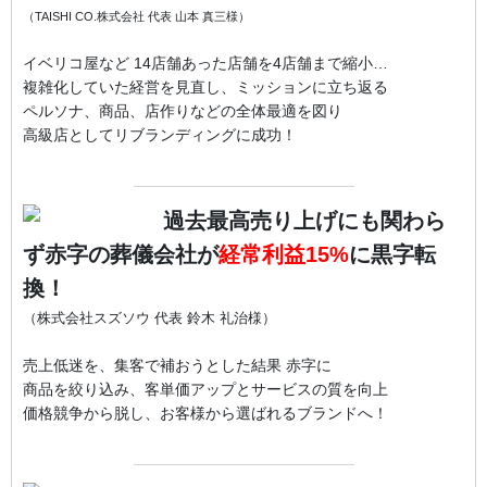
（TAISHI CO.株式会社 代表 山本 真三様）
イベリコ屋など 14店舗あった店舗を4店舗まで縮小…
複雑化していた経営を見直し、ミッションに立ち返る
ペルソナ、商品、店作りなどの全体最適を図り
高級店としてリブランディングに成功！
過去最高売り上げにも関わら
ず赤字の葬儀会社が
経常利益15%
に黒字転
換！
（株式会社スズソウ 代表 鈴木 礼治様）
売上低迷を、集客で補おうとした結果 赤字に
商品を絞り込み、客単価アップとサービスの質を向上
価格競争から脱し、お客様から選ばれるブランドへ！